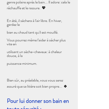
genre polaire après le bain... Il adore: cela le 
réchauffe et le rassure.  
💖
En été, il séchera à l'air libre. En hiver, 
gardez le 
bien au chaud tant qu'il est mouillé. 
Vous pourrez même l'aider à sécher plus 
vite en
utilisant un sèche-cheveux: à chaleur 
douce, à la
puissance minimum.
Bien sûr, au préalable, vous vous serez 
assuré que sa litière soit bien propre...  
🍀
Pour lui donner son bain en 
toute sécurité :