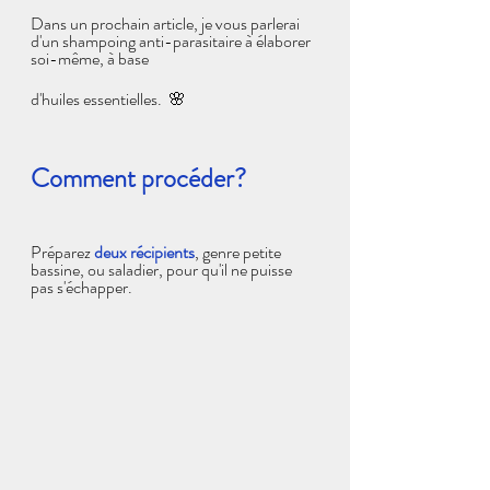
Dans un prochain article, je vous parlerai 
d'un shampoing anti-parasitaire à élaborer 
soi-même, à base 
d'huiles essentielles.  
🌸
Comment procéder?
Préparez
 deux récipients
, genre petite 
bassine, ou saladier, pour qu'il ne puisse 
pas s'échapper.