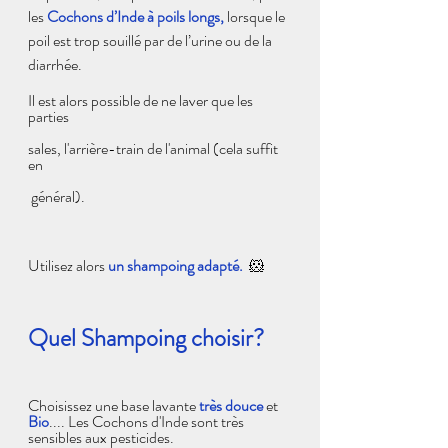
les 
Cochons d’Inde à poils longs,
 lorsque le 
poil est trop souillé par de l’urine ou de la 
diarrhée.
Il est alors possible de ne laver que les 
parties 
sales, l'arrière-train de l'animal (cela suffit 
en
 général).
Utilisez alors 
un shampoing adapté.  
🐹
Quel Shampoing choisir?
Choisissez une base lavante 
très douce
et 
Bio
.... Les Cochons d'Inde sont très 
sensibles aux pesticides.