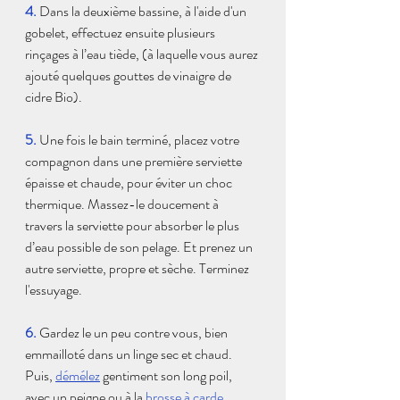
4. 
Dans la deuxième bassine, à l'aide d'un 
gobelet, effectuez ensuite plusieurs 
rinçages à l’eau tiède, (à laquelle vous aurez 
ajouté quelques gouttes de vinaigre de 
cidre Bio).
5.
Une fois le bain terminé, placez votre 
compagnon dans une première serviette 
épaisse et chaude, pour éviter un choc 
thermique. Massez-le doucement à 
travers la serviette pour absorber le plus 
d’eau possible de son pelage. Et prenez un 
autre serviette, propre et sèche. Terminez 
l'essuyage.
6.
 Gardez le un peu contre vous, bien 
emmailloté dans un linge sec et chaud. 
Puis, 
démélez
gentiment son long poil, 
avec un peigne ou à la 
brosse à carde
 .