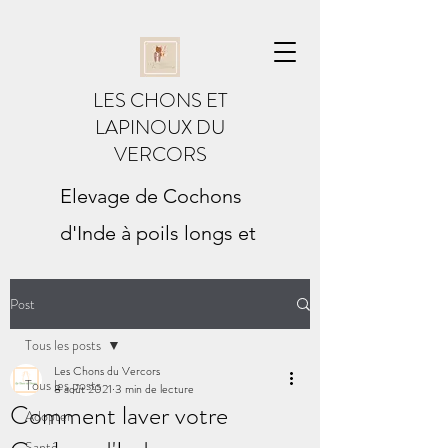
LES CHONS ET
LAPINOUX DU
VERCORS
Elevage de Cochons
d'Inde à poils longs et
Lapins Minilops
Membre du C.A.O.D. (Club
Post
Avicole et Ornithologique de la
Tous les posts
Drôme)
Les Chons du Vercors
Eleveur sélectionneur des races
Tous les posts
8 août 2021
3 min de lecture
Comment laver votre
Adopter
Santé