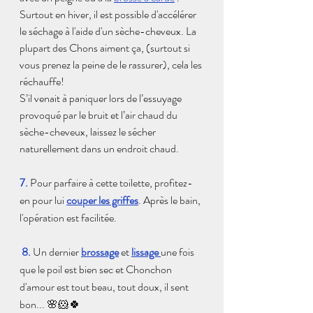
Surtout en hiver, il est possible d'accélérer 
le séchage à l'aide d'un sèche-cheveux. La 
plupart des Chons aiment ça, (surtout si 
vous prenez la peine de le rassurer), cela les 
réchauffe! 
S’il venait à paniquer lors de l’essuyage 
provoqué par le bruit et l’air chaud du 
sèche-cheveux, laissez le sécher 
naturellement dans un endroit chaud.
7. 
Pour parfaire à cette toilette, profitez-
en pour lui 
couper les griffes
. Après le bain, 
l'opération est facilitée.
 8. 
Un dernier 
brossage
 et 
lissage 
une fois 
que le poil est bien sec et Chonchon 
d'amour est tout beau, tout doux, il sent 
bon... 🌸🐹🍀