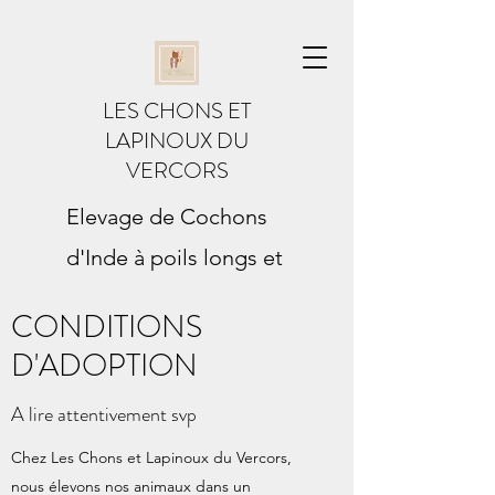
LES CHONS ET
LAPINOUX DU
VERCORS
Elevage de Cochons
d'Inde à poils longs et
Lapins Minilops
CONDITIONS
Membre du C.A.O.D. (Club
D'ADOPTION
Avicole et Ornithologique de la
Drôme)
A lire attentivement svp
Eleveur sélectionneur des races
Chez Les Chons et Lapinoux du Vercors,
nous élevons nos animaux dans un